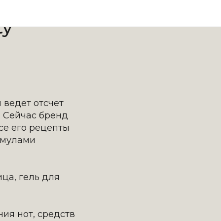
ty
 ведет отсчет
. Сейчас бренд
се его рецепты
рмулами
ца, гель для
ия нот, средств