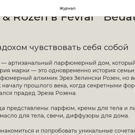
Журнал
i & Rozen в Fevral` Beua
дохом чувствовать себя собой
en — артизанальный парфюмерный дом, который
тория марки — это одновременно история семьи
рфюмерный алхимик Эрез Зелински Розен, но в
к началу прошлого века, когда секретными фо
ался прадед Эреза Розена.
а представлены: парфюм, кремы для тела и ли
масло для тела, свечи, диффузоры для дома.
накомиться и попробовать уникальные сочетан