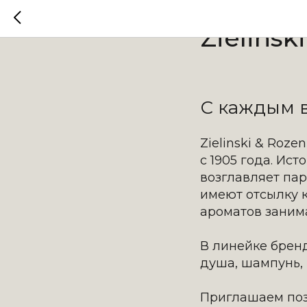
2025-12-28 10:14
Zielinsk
С каждым в
Zielinski & Roz
с 1905 года. Ис
возглавляет па
имеют отсылку 
ароматов заним
В линейке бренд
душа, шампунь, 
Приглашаем поз